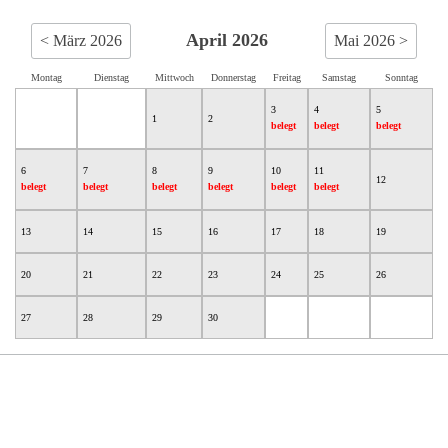
April 2026
< März 2026
Mai 2026 >
Montag
Dienstag
Mittwoch
Donnerstag
Freitag
Samstag
Sonntag
3
4
5
1
2
belegt
belegt
belegt
6
7
8
9
10
11
12
belegt
belegt
belegt
belegt
belegt
belegt
13
14
15
16
17
18
19
20
21
22
23
24
25
26
27
28
29
30